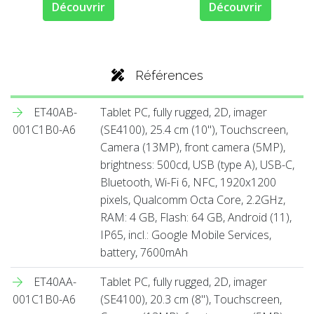
Découvrir
Découvrir
Références
ET40AB-
Tablet PC, fully rugged, 2D, imager
001C1B0-A6
(SE4100), 25.4 cm (10''), Touchscreen,
Camera (13MP), front camera (5MP),
brightness: 500cd, USB (type A), USB-C,
Bluetooth, Wi-Fi 6, NFC, 1920x1200
pixels, Qualcomm Octa Core, 2.2GHz,
RAM: 4 GB, Flash: 64 GB, Android (11),
IP65, incl.: Google Mobile Services,
battery, 7600mAh
ET40AA-
Tablet PC, fully rugged, 2D, imager
001C1B0-A6
(SE4100), 20.3 cm (8''), Touchscreen,