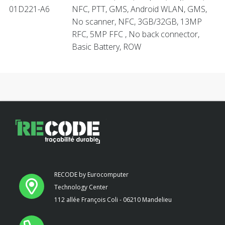
01D221-A6
NFC, PTT, GMS, Android WLAN, GMS,
No scanner, NFC, 3GB/32GB, 13MP
RFC, 5MP FFC , No back connector,
Basic Battery, ROW
RECODE by Eurocomputer
Technology Center
112 allée François Coli - 06210 Mandelieu