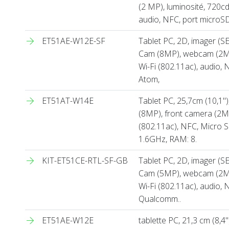
(2 MP), luminosité, 720cd
audio, NFC, port microS
ET51AE-W12E-SF
Tablet PC, 2D, imager (SE4
Cam (8MP), webcam (2MP)
Wi-Fi (802.11ac), audio, 
Atom,
ET51AT-W14E
Tablet PC, 25,7cm (10,1''
(8MP), front camera (2MP
(802.11ac), NFC, Micro S
1.6GHz, RAM: 8.
KIT-ET51CE-RTL-SF-GB
Tablet PC, 2D, imager (SE4
Cam (5MP), webcam (2MP)
Wi-Fi (802.11ac), audio,
Qualcomm..
ET51AE-W12E
tablette PC, 21,3 cm (8,4''