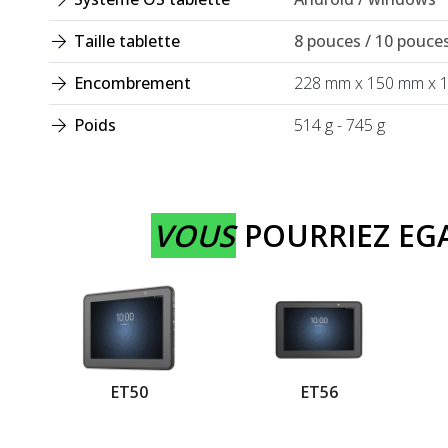
Taille tablette
8 pouces / 10 pouce
Encombrement
228 mm x 150 mm x 1
Poids
514 g - 745 g
VOUS
POURRIEZ E
ET50
ET56