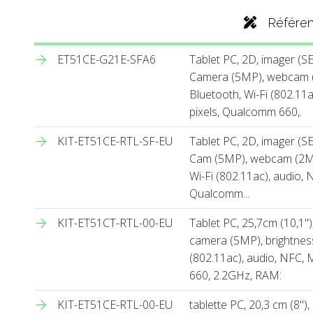
Référe
ET51CE-G21E-SFA6
Tablet PC, 2D, imager (SE4
Camera (5MP), webcam (2
Bluetooth, Wi-Fi (802.11
pixels, Qualcomm 660,.
KIT-ET51CE-RTL-SF-EU
Tablet PC, 2D, imager (SE4
Cam (5MP), webcam (2MP)
Wi-Fi (802.11ac), audio,
Qualcomm...
KIT-ET51CT-RTL-00-EU
Tablet PC, 25,7cm (10,1''
camera (5MP), brightness
(802.11ac), audio, NFC,
660, 2.2GHz, RAM:
KIT-ET51CE-RTL-00-EU
tablette PC, 20,3 cm (8'')