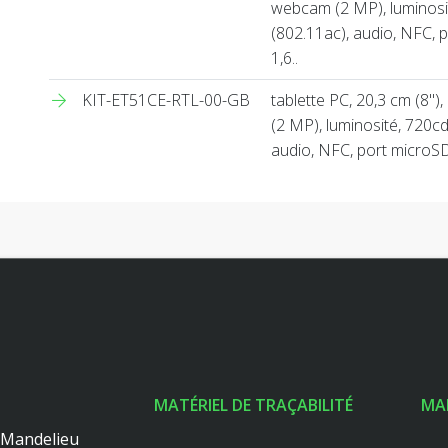
webcam (2 MP), luminosit
(802.11ac), audio, NFC, 
1,6..
KIT-ET51CE-RTL-00-GB
tablette PC, 20,3 cm (8'')
(2 MP), luminosité, 720cd
audio, NFC, port microS
MATÉRIEL DE TRAÇABILITÉ
MA
0 Mandelieu