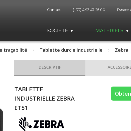
Contact
(+33) 4 93 47 25 00
Espace 
SOCIÉTÉ
MATÉRIELS
e traçabilité
Tablette durcie industrielle
Zebra
DESCRIPTIF
ACCESSOIR
TABLETTE
Obteni
INDUSTRIELLE ZEBRA
ET51