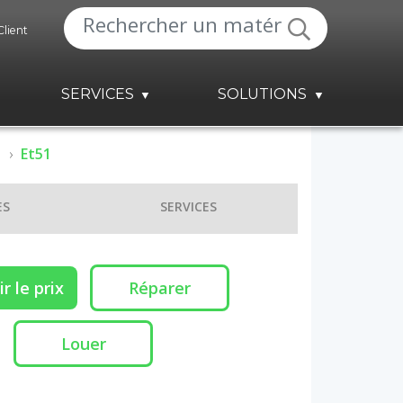
Client
SERVICES
SOLUTIONS
Et51
ES
SERVICES
r le prix
Réparer
Louer