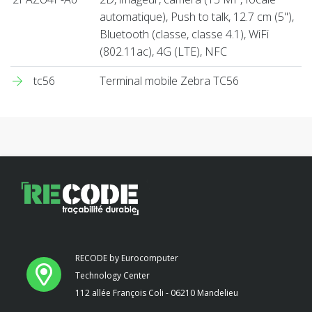
automatique), Push to talk, 12.7 cm (5''),
Bluetooth (classe, classe 4.1), WiFi
(802.11ac), 4G (LTE), NFC
tc56
Terminal mobile Zebra TC56
RECODE by Eurocomputer
Technology Center
112 allée François Coli - 06210 Mandelieu