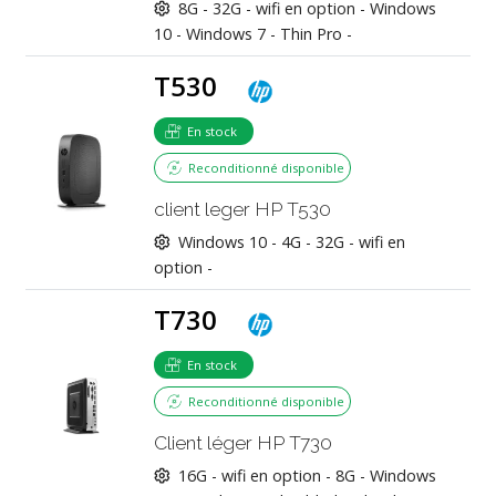
8G -
32G -
wifi en option -
Windows
10 - Windows 7 - Thin Pro -
T530
En stock
Reconditionné disponible
client leger HP T530
Windows 10 -
4G -
32G -
wifi en
option -
T730
En stock
Reconditionné disponible
Client léger HP T730
16G -
wifi en option -
8G -
Windows