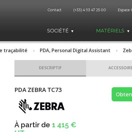
Contact
(+33) 4 93 47 25 00
Espace 
SOCIÉTÉ
MATÉRIELS
e traçabilité
PDA, Personal Digital Assistant
Zeb
DESCRIPTIF
ACCESSOIR
PDA ZEBRA TC73
Obteni
À partir de
1 415 €