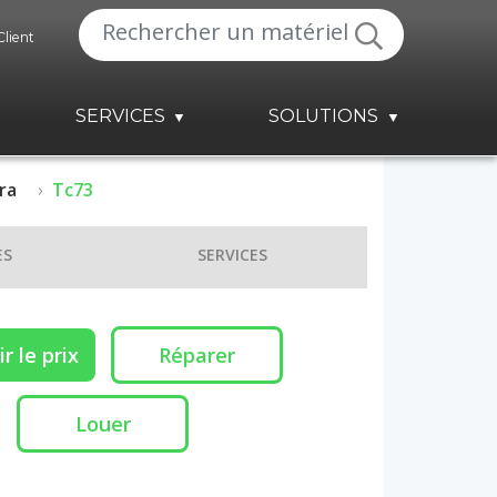
Client
SERVICES
SOLUTIONS
ra
Tc73
ES
SERVICES
r le prix
Réparer
Louer