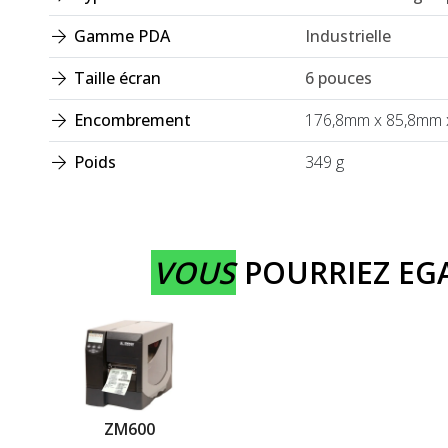
Gamme PDA
Industrielle
Taille écran
6 pouces
Encombrement
176,8mm x 85,8mm x
Poids
349 g
VOUS
POURRIEZ E
ZM600