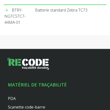
BTRY-
Batterie standard Zebra TC73
NGTC5TC7-
44MA-01
MATÉRIEL DE TRAÇABILITÉ
PDA
Scanette code-barre