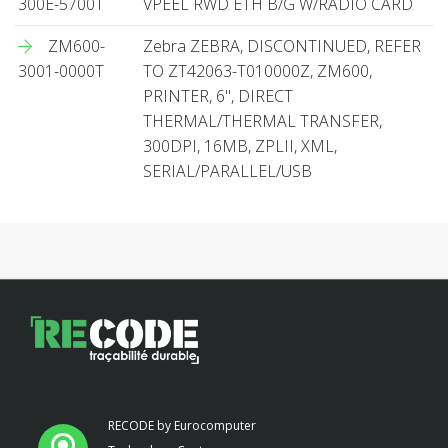
300E-5700T
VPEEL RWD ETH B/G W/RADIO CARD
ZM600-
Zebra ZEBRA, DISCONTINUED, REFER
3001-0000T
TO ZT42063-T010000Z, ZM600,
PRINTER, 6", DIRECT
THERMAL/THERMAL TRANSFER,
300DPI, 16MB, ZPLII, XML,
SERIAL/PARALLEL/USB
RECODE by Eurocomputer