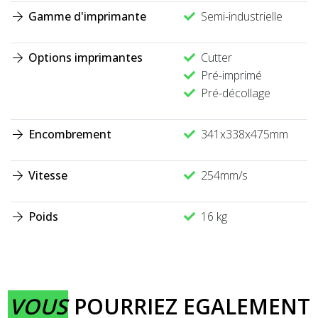
Gamme d'imprimante
Semi-industrielle
Options imprimantes
Cutter
Pré-imprimé
Pré-décollage
Encombrement
341x338x475mm
Vitesse
254mm/s
Poids
16 kg
VOUS
POURRIEZ EGALEMENT