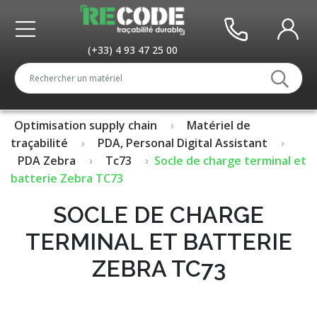
(+33) 4 93 47 25 00
Optimisation supply chain
Matériel de
traçabilité
PDA, Personal Digital Assistant
PDA Zebra
Tc73
Socle de charge terminal et
batterie Zebra TC73
SOCLE DE CHARGE
TERMINAL ET BATTERIE
ZEBRA TC73