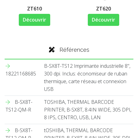
ZT610
ZT620
Découvrir
Découvrir
Références
B-SX8T-TS12 Imprimante industrielle 8'',
18221168685
300 dpi. Inclus: économiseur de ruban
thermique, carte réseau et connexion
USB
B-SX8T-
TOSHIBA, THERMAL BARCODE
TS12-QM-R
PRINTER, B-SX8T, 8.4IN WIDE, 305 DPI,
8 IPS, CENTRO, USB, LAN
B-SX8T-
tOSHIBA, THERMAL BARCODE
TS12-QM-R
PRINTER, B-SX8T, 8.4IN WIDE, 305 DPI,