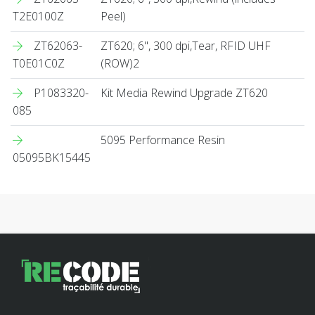
T2E0100Z
Peel)
ZT62063-
ZT620; 6", 300 dpi,Tear, RFID UHF
T0E01C0Z
(ROW)2
P1083320-
Kit Media Rewind Upgrade ZT620
085
5095 Performance Resin
05095BK15445