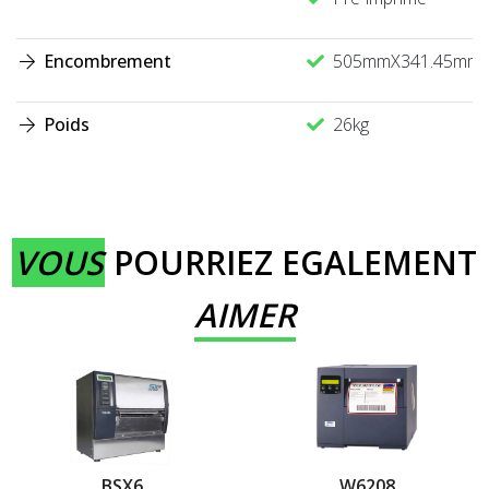
Encombrement
505mmX341.45mmX
Poids
26kg
VOUS
POURRIEZ EGALEMENT
AIMER
BSX6
W6208