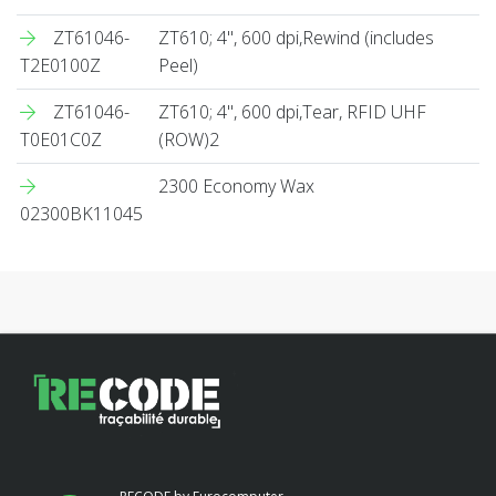
ZT61046-
ZT610; 4", 600 dpi,Rewind (includes
T2E0100Z
Peel)
ZT61046-
ZT610; 4", 600 dpi,Tear, RFID UHF
T0E01C0Z
(ROW)2
2300 Economy Wax
02300BK11045