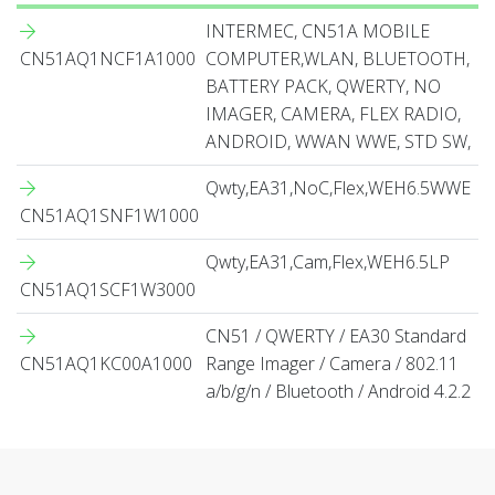
INTERMEC, CN51A MOBILE
CN51AQ1NCF1A1000
COMPUTER,WLAN, BLUETOOTH,
BATTERY PACK, QWERTY, NO
IMAGER, CAMERA, FLEX RADIO,
ANDROID, WWAN WWE, STD SW,
Qwty,EA31,NoC,Flex,WEH6.5WWE
CN51AQ1SNF1W1000
Qwty,EA31,Cam,Flex,WEH6.5LP
CN51AQ1SCF1W3000
CN51 / QWERTY / EA30 Standard
CN51AQ1KC00A1000
Range Imager / Camera / 802.11
a/b/g/n / Bluetooth / Android 4.2.2