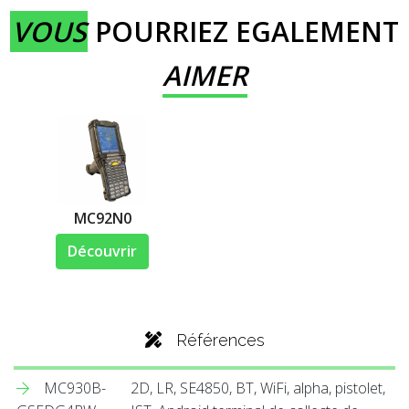
VOUS
POURRIEZ EGALEMENT
AIMER
MC92N0
Découvrir
Références
MC930B-
2D, LR, SE4850, BT, WiFi, alpha, pistolet,