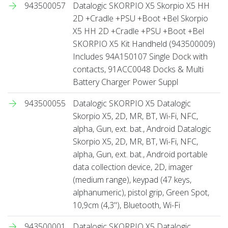
943500057
Datalogic SKORPIO X5 Skorpio X5 HH
2D +Cradle +PSU +Boot +Bel Skorpio
X5 HH 2D +Cradle +PSU +Boot +Bel
SKORPIO X5 Kit Handheld (943500009)
Includes 94A150107 Single Dock with
contacts, 91ACC0048 Docks & Multi
Battery Charger Power Suppl
943500055
Datalogic SKORPIO X5 Datalogic
Skorpio X5, 2D, MR, BT, Wi-Fi, NFC,
alpha, Gun, ext. bat., Android Datalogic
Skorpio X5, 2D, MR, BT, Wi-Fi, NFC,
alpha, Gun, ext. bat., Android portable
data collection device, 2D, imager
(medium range), keypad (47 keys,
alphanumeric), pistol grip, Green Spot,
10,9cm (4,3''), Bluetooth, Wi-Fi
943500001
Datalogic SKORPIO X5 Datalogic