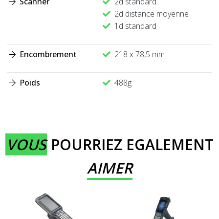
Scanner
2d standard
2d distance moyenne
1d standard
Encombrement
218 x 78,5 mm
Poids
488g
VOUS
POURRIEZ EGALEMENT
AIMER