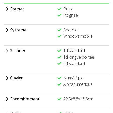
Format
Brick
Poignée
Système
Android
Windows mobile
Scanner
1d standard
1d longue portée
2d standard
Clavier
Numérique
Alphanumérique
Encombrement
22.5x8.8x16.8cm