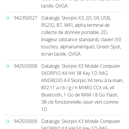
tactile, QVGA
942350027
Datalogic Skorpio X3, 2D, SR, USB,
RS232, BT, WiFi, alpha terminal de
collecte de donnée portable, 2D,
imageur (distance standard), clavier (50
touches, alphanumérique), Green Spot,
écran tactile, QVGA
942550008
Datalogic Skorpio X3 Mobile Computer
SKORPIO X4 HH 38 Key 1D IMG
ANDROID 4.4 Skorpio X4 tenu à la main,
802.11 a / b / g / n MIMO CCX v4, v4
Bluetooth, 1 Go de RAM / 8 Go Flash,
38-clé fonctionnelle, laser vert comme
1D
942550009
Datalogic Skorpio X3 Mobile Computer
SKORPIO X4 HH 50 Key 1D IMG