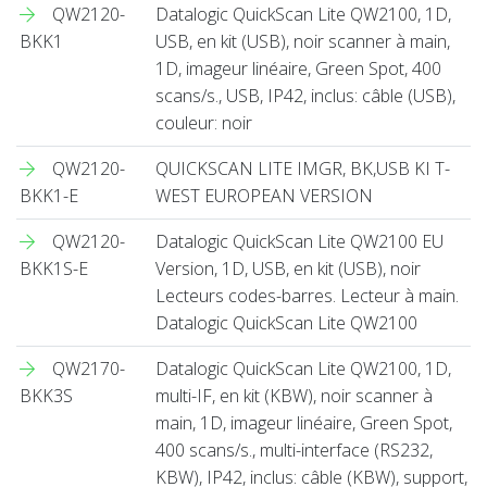
QW2120-
Datalogic QuickScan Lite QW2100, 1D,
BKK1
USB, en kit (USB), noir scanner à main,
1D, imageur linéaire, Green Spot, 400
scans/s., USB, IP42, inclus: câble (USB),
couleur: noir
QW2120-
QUICKSCAN LITE IMGR, BK,USB KI T-
BKK1-E
WEST EUROPEAN VERSION
QW2120-
Datalogic QuickScan Lite QW2100 EU
BKK1S-E
Version, 1D, USB, en kit (USB), noir
Lecteurs codes-barres. Lecteur à main.
Datalogic QuickScan Lite QW2100
QW2170-
Datalogic QuickScan Lite QW2100, 1D,
BKK3S
multi-IF, en kit (KBW), noir scanner à
main, 1D, imageur linéaire, Green Spot,
400 scans/s., multi-interface (RS232,
KBW), IP42, inclus: câble (KBW), support,