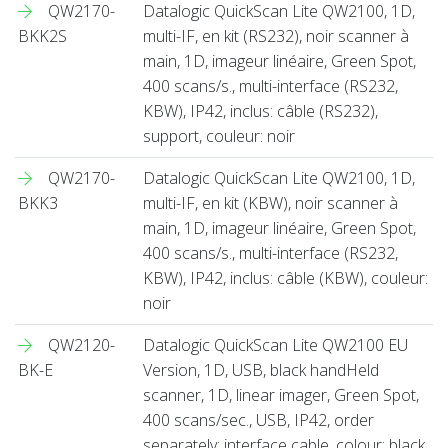
QW2170-
Datalogic QuickScan Lite QW2100, 1D,
BKK2S
multi-IF, en kit (RS232), noir scanner à
main, 1D, imageur linéaire, Green Spot,
400 scans/s., multi-interface (RS232,
KBW), IP42, inclus: câble (RS232),
support, couleur: noir
QW2170-
Datalogic QuickScan Lite QW2100, 1D,
BKK3
multi-IF, en kit (KBW), noir scanner à
main, 1D, imageur linéaire, Green Spot,
400 scans/s., multi-interface (RS232,
KBW), IP42, inclus: câble (KBW), couleur:
noir
QW2120-
Datalogic QuickScan Lite QW2100 EU
BK-E
Version, 1D, USB, black handHeld
scanner, 1D, linear imager, Green Spot,
400 scans/sec., USB, IP42, order
separately: interface cable, colour: black