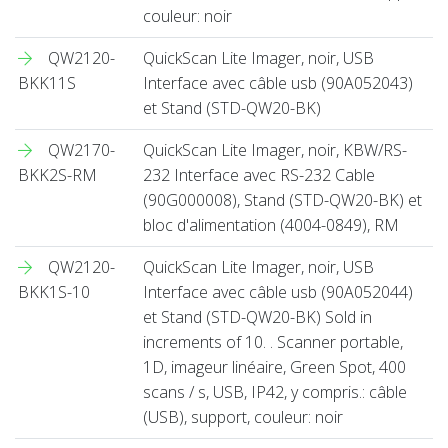
couleur: noir
QW2120-
QuickScan Lite Imager, noir, USB
BKK11S
Interface avec câble usb (90A052043)
et Stand (STD-QW20-BK)
QW2170-
QuickScan Lite Imager, noir, KBW/RS-
BKK2S-RM
232 Interface avec RS-232 Cable
(90G000008), Stand (STD-QW20-BK) et
bloc d'alimentation (4004-0849), RM
QW2120-
QuickScan Lite Imager, noir, USB
BKK1S-10
Interface avec câble usb (90A052044)
et Stand (STD-QW20-BK) Sold in
increments of 10. . Scanner portable,
1D, imageur linéaire, Green Spot, 400
scans / s, USB, IP42, y compris.: câble
(USB), support, couleur: noir