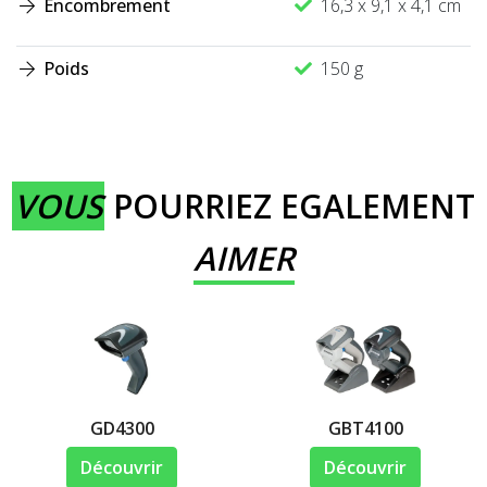
Encombrement
16,3 x 9,1 x 4,1 cm
Poids
150 g
VOUS
POURRIEZ EGALEMENT
AIMER
GD4300
GBT4100
Découvrir
Découvrir