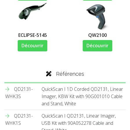
ECLIPSE-5145
QW2100
Découvrir
Découvrir
Références
QD2131-
QuickScan I 1D Corded QD2131, Linear
WHK3S
Imager, KBW Kit with 90G001010 Cable
and Stand, White
QD2131-
QuickScan I QD2131, Linear Imager,
WHK1S
USB Kit with 90A052278 Cable and