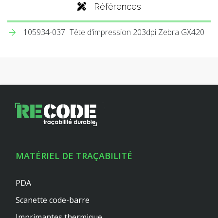
Références
105934-037
Tête d'impression 203dpi Zebra GX420
MATÉRIEL DE TRAÇABILITÉ
PDA
Scanette code-barre
Imprimantes thermique