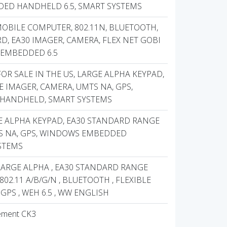
ED HANDHELD 6.5, SMART SYSTEMS
MOBILE COMPUTER, 802.11N, BLUETOOTH,
, EA30 IMAGER, CAMERA, FLEX NET GOBI
 EMBEDDED 6.5
FOR SALE IN THE US, LARGE ALPHA KEYPAD,
 IMAGER, CAMERA, UMTS NA, GPS,
HANDHELD, SMART SYSTEMS
GE ALPHA KEYPAD, EA30 STANDARD RANGE
S NA, GPS, WINDOWS EMBEDDED
STEMS
 LARGE ALPHA , EA30 STANDARD RANGE
802.11 A/B/G/N , BLUETOOTH , FLEXIBLE
GPS , WEH 6.5 , WW ENGLISH
uement CK3