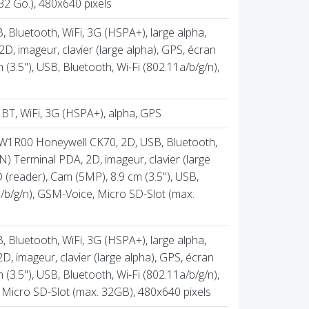
32 Go.), 480x640 pixels
 Bluetooth, WiFi, 3G (HSPA+), large alpha,
D, imageur, clavier (large alpha), GPS, écran
 (3.5''), USB, Bluetooth, Wi-Fi (802.11a/b/g/n),
BT, WiFi, 3G (HSPA+), alpha, GPS
1R00 Honeywell CK70, 2D, USB, Bluetooth,
EN) Terminal PDA, 2D, imageur, clavier (large
D (reader), Cam (5MP), 8.9 cm (3.5''), USB,
a/b/g/n), GSM-Voice, Micro SD-Slot (max.
 Bluetooth, WiFi, 3G (HSPA+), large alpha,
, imageur, clavier (large alpha), GPS, écran
 (3.5''), USB, Bluetooth, Wi-Fi (802.11a/b/g/n),
Micro SD-Slot (max. 32GB), 480x640 pixels