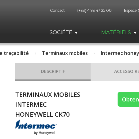
Contact
(+33) 4 93 47 25 00
Espace 
SOCIÉTÉ
MATÉRIELS
e traçabilité
Terminaux mobiles
Intermec honey
DESCRIPTIF
ACCESSOIR
TERMINAUX MOBILES
Obteni
INTERMEC
HONEYWELL CK70