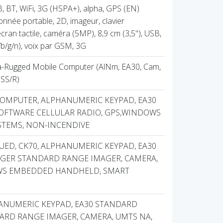
 BT, WiFi, 3G (HSPA+), alpha, GPS (EN)
onnée portable, 2D, imageur, clavier
ran tactile, caméra (5MP), 8,9 cm (3,5''), USB,
/b/g/n), voix par GSM, 3G
a-Rugged Mobile Computer (AlNm, EA30, Cam,
SS/R)
 COMPUTER, ALPHANUMERIC KEYPAD, EA30
SOFTWARE CELLULAR RADIO, GPS,WINDOWS
STEMS, NON-INCENDIVE
UED, CK70, ALPHANUMERIC KEYPAD, EA30
GER STANDARD RANGE IMAGER, CAMERA,
WS EMBEDDED HANDHELD, SMART
HANUMERIC KEYPAD, EA30 STANDARD
RD RANGE IMAGER, CAMERA, UMTS NA,