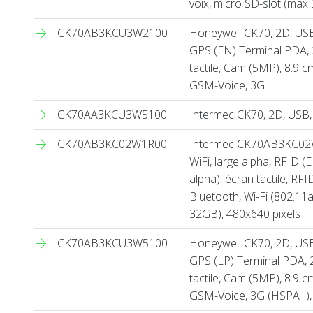
voix, micro SD-slot (max 
CK70AB3KCU3W2100
Honeywell CK70, 2D, USB,
GPS (EN) Terminal PDA, 2
tactile, Cam (5MP), 8.9 cm
GSM-Voice, 3G
CK70AA3KCU3W5100
Intermec CK70, 2D, USB, 
CK70AB3KC02W1R00
Intermec CK70AB3KC02W
WiFi, large alpha, RFID (
alpha), écran tactile, RFI
Bluetooth, Wi-Fi (802.11
32GB), 480x640 pixels
CK70AB3KCU3W5100
Honeywell CK70, 2D, USB,
GPS (LP) Terminal PDA, 2D
tactile, Cam (5MP), 8.9 cm
GSM-Voice, 3G (HSPA+), 