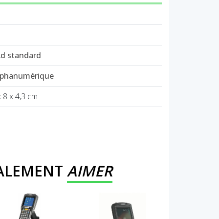
2d standard
lphanumérique
x 8 x 4,3 cm
GALEMENT
AIMER