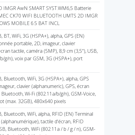
D IMGR AwN SMART SYST.WM6,5 Batterie
MEC CK70 WIFI BLUETOOTH UMTS 2D IMGR
OWS MOBILE 6.5 BAT INCL
 BT, WiFi, 3G (HSPA+), alpha, GPS (EN)
onnée portable, 2D, imageur, clavier
ran tactile, caméra (5MP), 8,9 cm (3,5''), USB,
/b/g/n), voix par GSM, 3G (HSPA+), port
 Bluetooth, WiFi, 3G (HSPA+), alpha, GPS
mageur, clavier (alphanumeric), GPS, écran
SB, Bluetooth, Wi-Fi (802.11a/b/g/n), GSM-Voice,
ot (max. 32GB), 480x640 pixels
 Bluetooth, WiFi, alpha, RFID (EN) Terminal
 (alphanumérique), tactile d'écran, RFID
 USB, Bluetooth, WiFi (802.11a / b / g / n), GSM-