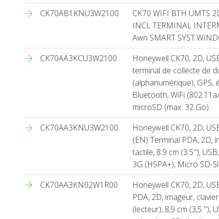
CK70AB1KNU3W2100
CK70 WIFI BTH UMTS 2
INCL TERMINAL INTER
Awn SMART SYST.WIND
CK70AA3KCU3W2100
Honeywell CK70, 2D, USB,
terminal de collecte de d
(alphanumérique), GPS, éc
Bluetooth, WiFi (802.11a
microSD (max. 32 Go)
CK70AA3KNU3W2100
Honeywell CK70, 2D, USB,
(EN) Terminal PDA, 2D, i
tactile, 8.9 cm (3.5''), U
3G (HSPA+), Micro SD-Sl
CK70AA3KN02W1R00
Honeywell CK70, 2D, USB,
PDA, 2D, imageur, clavier
(lecteur), 8,9 cm (3,5 ''),