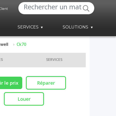
Client
SERVICES
SOLUTIONS
well
Ck70
ES
SERVICES
r le prix
Réparer
Louer