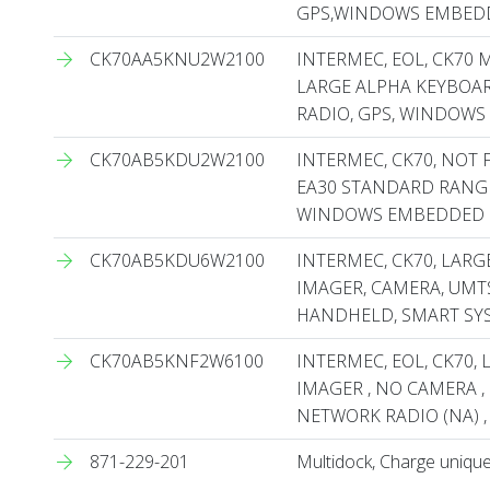
GPS,WINDOWS EMBEDD
CK70AA5KNU2W2100
INTERMEC, EOL, CK70 
LARGE ALPHA KEYBOARD
RADIO, GPS, WINDOWS
CK70AB5KDU2W2100
INTERMEC, CK70, NOT 
EA30 STANDARD RANGE
WINDOWS EMBEDDED 
CK70AB5KDU6W2100
INTERMEC, CK70, LAR
IMAGER, CAMERA, UMT
HANDHELD, SMART SY
CK70AB5KNF2W6100
INTERMEC, EOL, CK70,
IMAGER , NO CAMERA , 
NETWORK RADIO (NA) , 
871-229-201
Multidock, Charge uniq