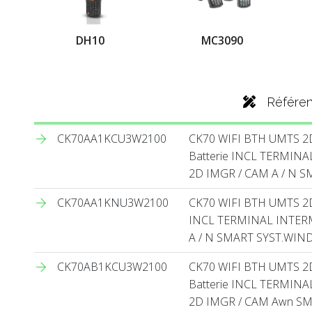
DH10
MC3090
Référe
CK70AA1KCU3W2100
CK70 WIFI BTH UMTS 
Batterie INCL TERMIN
2D IMGR / CAM A / N 
CK70AA1KNU3W2100
CK70 WIFI BTH UMTS 2
INCL TERMINAL INTER
A / N SMART SYST.WIN
CK70AB1KCU3W2100
CK70 WIFI BTH UMTS 
Batterie INCL TERMIN
2D IMGR / CAM Awn SM