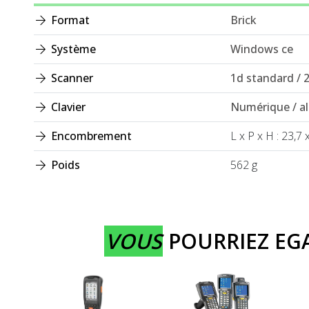
Format
Brick
Système
Windows ce
Scanner
1d standard / 
Clavier
Numérique / a
Encombrement
L x P x H : 23,7 
Poids
562 g
VOUS
POURRIEZ E