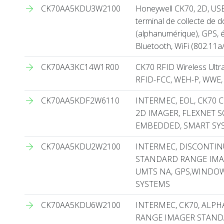
CK70AA5KDU3W2100
Honeywell CK70, 2D, USB,
terminal de collecte de d
(alphanumérique), GPS, éc
Bluetooth, WiFi (802.11a
CK70AA3KC14W1R00
CK70 RFID Wireless Ultr
RFID-FCC, WEH-P, WWE, 
CK70AA5KDF2W6110
INTERMEC, EOL, CK70
2D IMAGER, FLEXNET 
EMBEDDED, SMART SY
CK70AA5KDU2W2100
INTERMEC, DISCONTIN
STANDARD RANGE IMA
UMTS NA, GPS,WINDO
SYSTEMS
CK70AA5KDU6W2100
INTERMEC, CK70, ALP
RANGE IMAGER STANDA