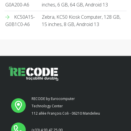
G0A200-A6
inches, 6 GB, 64 GB, Android 13
KC50A15-
Zebra, KC50 Kiosk Computer, 128 GB,
G0B1C0-A6
15 inches, 8 GB, Android 13
RECODE by Eurocomputer
Technology Center
112 allée François Coli - 06210 Mandelieu
(+33) 4 93 47 25 00