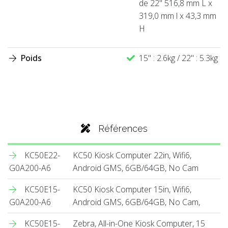
de 22" 516,8 mm L x
319,0 mm l x 43,3 mm
H
Poids
15" : 2.6kg / 22" : 5.3kg
Références
KC50E22-
KC50 Kiosk Computer 22in, Wifi6,
G0A200-A6
Android GMS, 6GB/64GB, No Cam
KC50E15-
KC50 Kiosk Computer 15in, Wifi6,
G0A200-A6
Android GMS, 6GB/64GB, No Cam,
KC50E15-
Zebra, All-in-One Kiosk Computer, 15