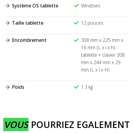
Système OS tablette
Windows
Taille tablette
12 pouces
Encombrement
308 mm x 225 mm x
16 mm (L x l x h) -
tablette + clavier 308
mm x 244 mm x 29
mm (L x l x H)
Poids
1.3 kg
VOUS
POURRIEZ EGALEMENT