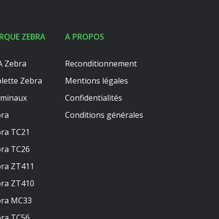
RQUE ZEBRA
A PROPOS
 Zebra
Reconditionnement
lette Zebra
Mentions légales
rminaux
Confidentialités
ra
Conditions générales
ra TC21
ra TC26
ra ZT411
ra ZT410
bra MC33
ra TC56