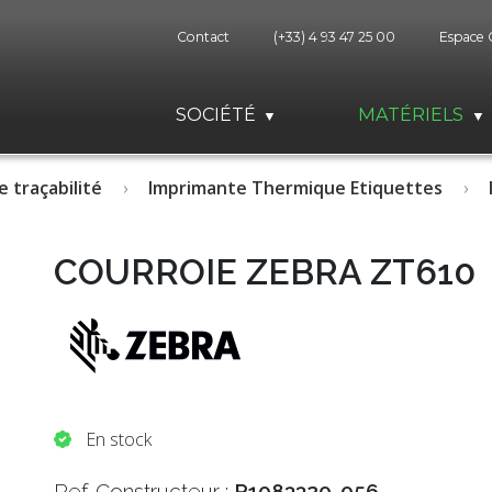
Contact
(+33) 4 93 47 25 00
Espace 
SOCIÉTÉ
MATÉRIELS
e traçabilité
Imprimante Thermique Etiquettes
COURROIE ZEBRA ZT610
En stock
Ref. Constructeur :
P1083320-056