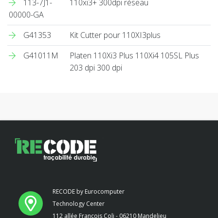
113-7J1-
110xi3+ 300dpi réseau
00000-GA
G41353
Kit Cutter pour 110XI3plus
G41011M
Platen 110Xi3 Plus 110Xi4 105SL Plus
203 dpi 300 dpi
RECODE by Eurocomputer
Technology Center
112 allée François Coli - 06210 Mandelieu