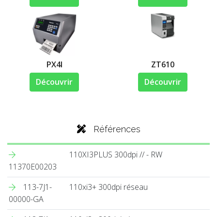
PX4I
ZT610
Découvrir
Découvrir
Références
110XI3PLUS 300dpi // - RW
11370E00203
113-7J1-
110xi3+ 300dpi réseau
00000-GA