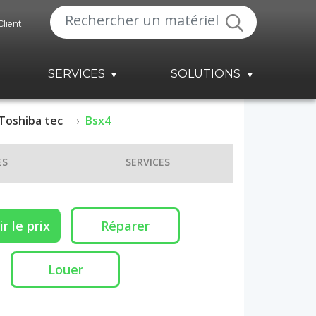
Client
SERVICES
SOLUTIONS
Toshiba tec
Bsx4
ES
SERVICES
r le prix
Réparer
Louer