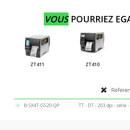
VOUS
POURRIEZ E
ZT411
ZT410
Référe
B-SX4T-GS20-QP
TT - DT - 203 dpi - série -