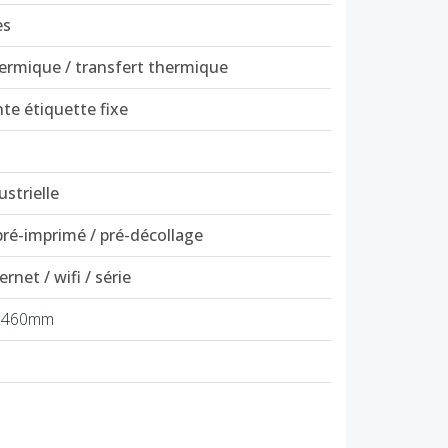
es
hermique / transfert thermique
te étiquette fixe
strielle
pré-imprimé / pré-décollage
rnet / wifi / série
x460mm