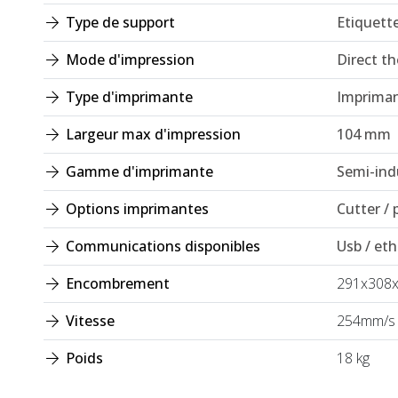
Type de support
Etiquett
Mode d'impression
Direct t
Type d'imprimante
Impriman
Largeur max d'impression
104 mm
Gamme d'imprimante
Semi-indu
Options imprimantes
Cutter / 
Communications disponibles
Usb / ethe
Encombrement
291x308
Vitesse
254mm/s
Poids
18 kg