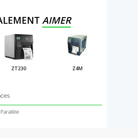
GALEMENT
AIMER
ZT230
Z4M
nces
 Parallèle