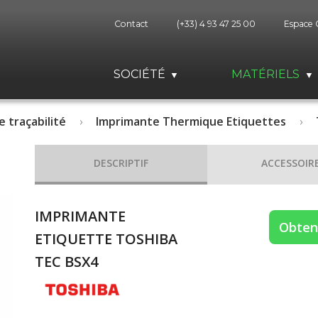
Contact
(+33) 4 93 47 25 00
Espace 
SOCIÉTÉ
MATÉRIELS
e traçabilité
Imprimante Thermique Etiquettes
DESCRIPTIF
ACCESSOIR
IMPRIMANTE
Obteni
ETIQUETTE TOSHIBA
TEC BSX4