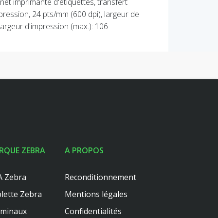
net imprimante d'étiquettes, transfert
pression, 24 pts/mm (600 dpi), largeur de
argeur d'impression (max.): 106
RQUE ZEBRA
A PROPOS
 Zebra
Reconditionnement
lette Zebra
Mentions légales
rminaux
Confidentialités