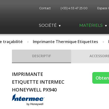
Contact
(+33) 4 93 47 25 00
Espace 
SOCIÉTÉ
MATÉRIELS
e traçabilité
Imprimante Thermique Etiquettes
DESCRIPTIF
ACCESSOIR
IMPRIMANTE
Obteni
ETIQUETTE INTERMEC
HONEYWELL PX940