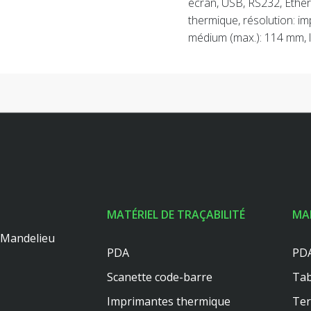
écran, USB, RS232, Ether
thermique, résolution: im
médium (max.): 114 mm, l
MATÉRIEL DE TRAÇABILITÉ
MA
0 Mandelieu
PDA
PDA
Scanette code-barre
Tab
Imprimantes thermique
Te