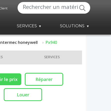
Client
SERVICES
SOLUTIONS
Intermec honeywell
Px940
ES
SERVICES
r le prix
Réparer
Louer