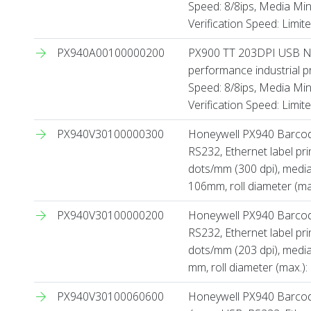
Speed: 8/8ips, Media Min
Verification Speed: Limite
PX940A00100000200
PX900 TT 203DPI USB No 
performance industrial pr
Speed: 8/8ips, Media Min
Verification Speed: Limite
PX940V30100000300
Honeywell PX940 Barcode 
RS232, Ethernet label prin
dots/mm (300 dpi), media 
106mm, roll diameter (ma
PX940V30100000200
Honeywell PX940 Barcode 
RS232, Ethernet label prin
dots/mm (203 dpi), media 
mm, roll diameter (max.)
PX940V30100060600
Honeywell PX940 Barcode 