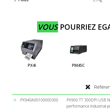
VOUS
POURRIEZ E
PX4I
PM45C
Référe
PX940A00100000300
PX900 TT 300DPI USB No 
performance industrial pr