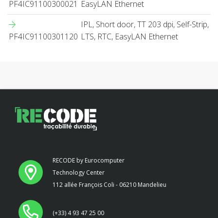
PF4IC91100300021
EasyLAN Ethernet
IPL, Short door, TT 203 dpi, Self-Strip,
PF4IC91100301120
LTS, RTC, EasyLAN Ethernet
RECODE by Eurocomputer
Technology Center
112 allée François Coli - 06210 Mandelieu
(+33) 4 93 47 25 00