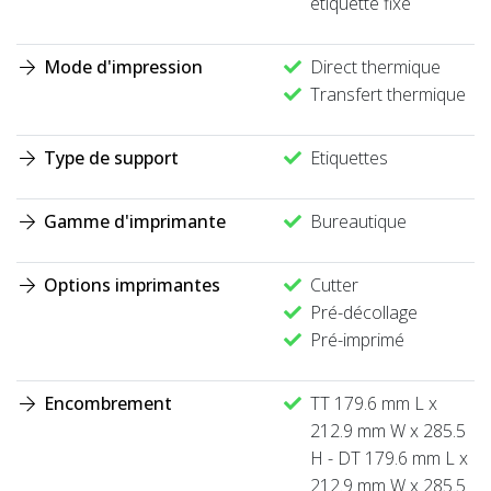
étiquette fixe
Mode d'impression
Direct thermique
Transfert thermique
Type de support
Etiquettes
Gamme d'imprimante
Bureautique
Options imprimantes
Cutter
Pré-décollage
Pré-imprimé
Encombrement
TT 179.6 mm L x
212.9 mm W x 285.5
H - DT 179.6 mm L x
212.9 mm W x 285.5