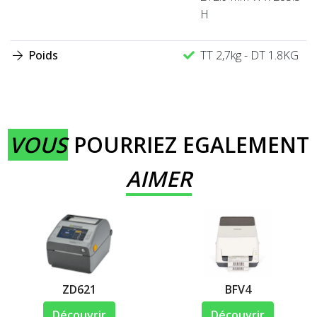
H
Poids
TT 2,7kg - DT 1.8KG
VOUS
POURRIEZ EGALEMENT
AIMER
ZD621
BFV4
Découvrir
Découvrir