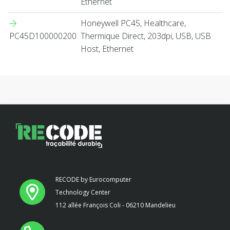
Ethernet
Honeywell PC45, Healthcare,
PC45D100000200
Thermique Direct, 203dpi, USB, USB
Host, Ethernet
RECODE by Eurocomputer
Technology Center
112 allée François Coli - 06210 Mandelieu