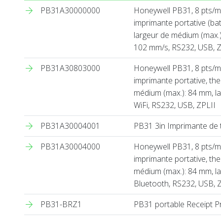
PB31A30000000
Honeywell PB31, 8 pts/m
imprimante portative (bat
largeur de médium (max.)
102 mm/s, RS232, USB, Z
PB31A30803000
Honeywell PB31, 8 pts/mm
imprimante portative, the
médium (max.): 84 mm, la
WiFi, RS232, USB, ZPLII
PB31A30004001
PB31 3in Imprimante de t
PB31A30004000
Honeywell PB31, 8 pts/mm
imprimante portative, the
médium (max.): 84 mm, la
Bluetooth, RS232, USB, 
PB31-BRZ1
PB31 portable Receipt Pr