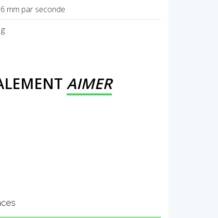
.6 mm par seconde
 g
GALEMENT
AIMER
nces