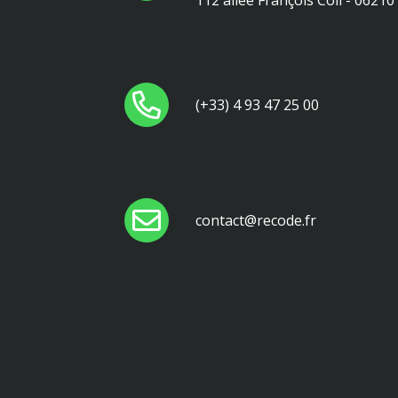
112 allée François Coli - 0621
(+33) 4 93 47 25 00
contact@recode.fr