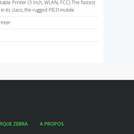
able Printer (3 Inch, WLAN, FCC) The fastest
r in its class, the rugged PB31mobile
inter
RQUE ZEBRA
A PROPOS