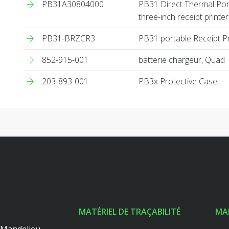
PB31A30804000
PB31 Direct Thermal Port
three-inch receipt printe
PB31-BRZCR3
PB31 portable Receipt Pr
852-915-001
batterie chargeur, Quad
203-893-001
PB3x Protective Case
MATÉRIEL DE TRAÇABILITÉ
MA