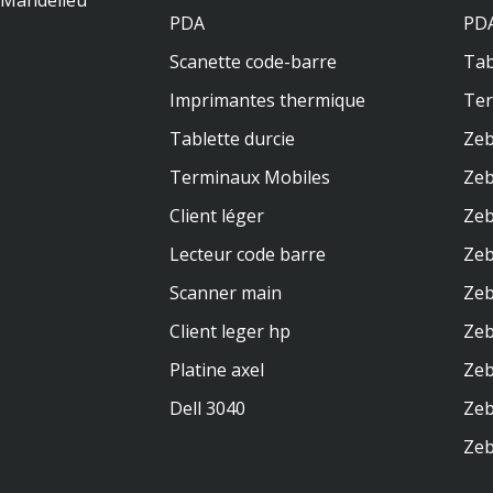
0 Mandelieu
PDA
PDA
Scanette code-barre
Tab
Imprimantes thermique
Te
Tablette durcie
Zeb
Terminaux Mobiles
Zeb
Client léger
Zeb
Lecteur code barre
Zeb
Scanner main
Zeb
Client leger hp
Ze
Platine axel
Zeb
Dell 3040
Zeb
Zeb