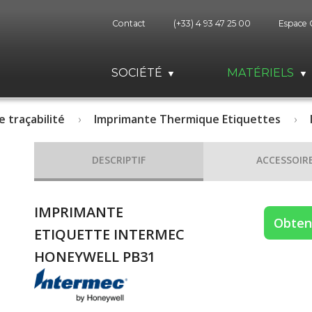
Contact
(+33) 4 93 47 25 00
Espace 
SOCIÉTÉ
MATÉRIELS
e traçabilité
Imprimante Thermique Etiquettes
DESCRIPTIF
ACCESSOIR
IMPRIMANTE
Obteni
ETIQUETTE INTERMEC
HONEYWELL PB31