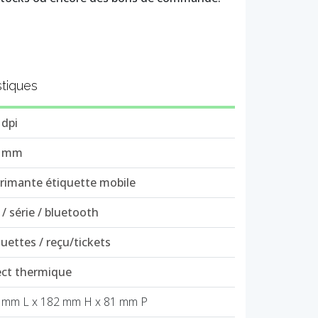
stiques
 dpi
4 mm
rimante étiquette mobile
 / série / bluetooth
quettes / reçu/tickets
ect thermique
 mm L x 182 mm H x 81 mm P