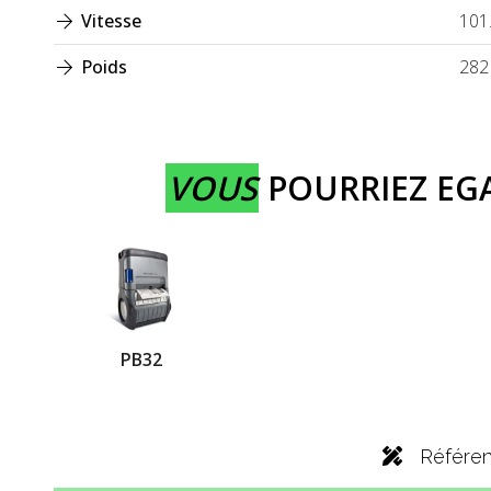
Vitesse
101
Poids
282
VOUS
POURRIEZ E
PB32
Référe