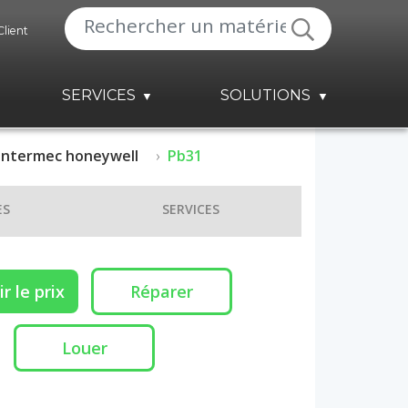
Client
SERVICES
SOLUTIONS
Intermec honeywell
Pb31
ES
SERVICES
r le prix
Réparer
Louer