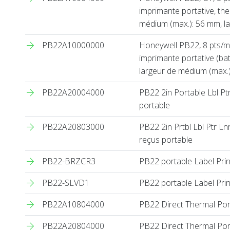
imprimante portative, the
médium (max.): 56 mm, la
PB22A10000000
Honeywell PB22, 8 pts/m
imprimante portative (bat
largeur de médium (max.)
PB22A20004000
PB22 2in Portable Lbl Ptr
portable
PB22A20803000
PB22 2in Prtbl Lbl Ptr L
reçus portable
PB22-BRZCR3
PB22 portable Label Prin
PB22-SLVD1
PB22 portable Label Prin
PB22A10804000
PB22 Direct Thermal Port
PB22A20804000
PB22 Direct Thermal Port