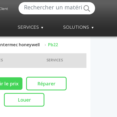
Client
SERVICES
SOLUTIONS
Intermec honeywell
Pb22
ES
SERVICES
r le prix
Réparer
Louer