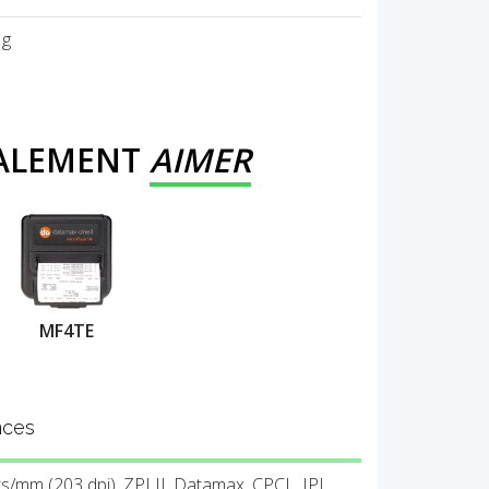
 g
GALEMENT
AIMER
MF4TE
nces
s/mm (203 dpi), ZPLII, Datamax, CPCL, IPL