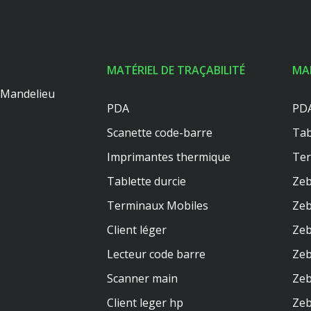
MATÉRIEL DE TRAÇABILITÉ
MA
0 Mandelieu
PDA
PDA
Scanette code-barre
Tab
Imprimantes thermique
Te
Tablette durcie
Zeb
Terminaux Mobiles
Zeb
Client léger
Zeb
Lecteur code barre
Zeb
Scanner main
Zeb
Client leger hp
Ze