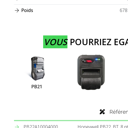
Poids
678
VOUS
POURRIEZ E
PB21
MF2TE
Référe
PB22A10004000
Honeywell PB22, BT, 8 pt