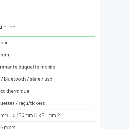
stiques
 dpi
6 mm
rimante étiquette mobile
 / bluetooth / série / usb
ect thermique
quettes / reçu/tickets
 mm L x 176 mm H x 71 mm P
,6 mm/s