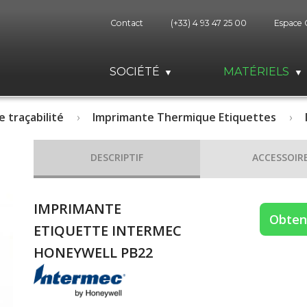
Contact
(+33) 4 93 47 25 00
Espace 
SOCIÉTÉ
MATÉRIELS
e traçabilité
Imprimante Thermique Etiquettes
DESCRIPTIF
ACCESSOIR
IMPRIMANTE
Obteni
ETIQUETTE INTERMEC
HONEYWELL PB22