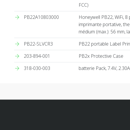
FCC)
PB22A10803000
Honeywell PB22, WiFi, 8 
imprimante portative, the
médium (max.): 56 mm, la
PB22-SLVCR3
PB22 portable Label Prin
203-894-001
PB2x Protective Case
318-030-003
batterie Pack, 7.4V, 2.30