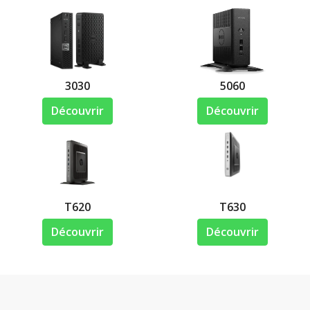
3030
5060
Découvrir
Découvrir
T620
T630
Découvrir
Découvrir