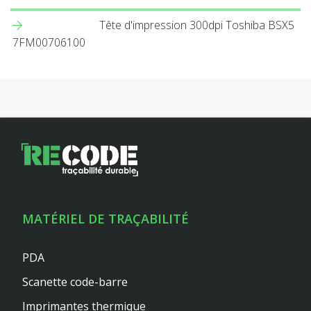
Tête d'impression 300dpi Toshiba BSX5
7FM00706100
MATÉRIEL DE TRAÇABILITÉ
PDA
Scanette code-barre
Imprimantes thermique