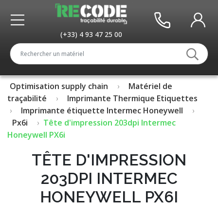
(+33) 4 93 47 25 00
Optimisation supply chain
Matériel de
traçabilité
Imprimante Thermique Etiquettes
Imprimante étiquette Intermec Honeywell
Px6i
Tête d'impression 203dpi Intermec
Honeywell PX6i
TÊTE D'IMPRESSION
203DPI INTERMEC
HONEYWELL PX6I