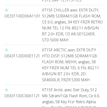
XT15F CHILLER avec EXTR DUTY,
OE331100D00A1101
512MB SDRAM/1GB FLASH ROM,
CE 6.0, anglais, 34 KEY FRZR RETRO
NUM TEL 12 FN, 802.11 A/B/G/N
BT 2.0+ EDR, 1D AR-SE1524ER,
STD 5000 MAH
XT15F ARCTIC avec EXTR DUTY
OE431120D00E1121
HTD DISP, 512MB SDRAM/1GB
FLASH ROM, WEHH, anglais, 58
KEY FRZR NUM TEL 6 FN, 802.11
A/B/G/N BT 2.0+ EDR, 2D-
SE4600LR, FRZR 5300 MAH
XT15F Arctic avec Extr Duty, 512
OE431100C00A1121
Mb Sdram/1Gb Flash Rom, Ce 6.0,
anglais, 58 Key Frzr Retro Alpha