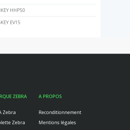
8KEY HHP50
6KEY EV15
RQUE ZEBRA
A PROPOS
 Zebra
Reconditionnement
lette Zebra
Mentions légales