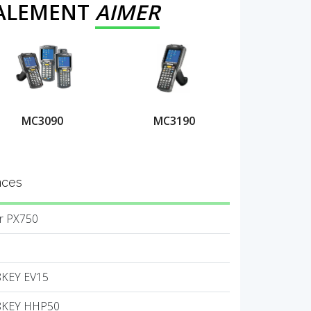
GALEMENT
AIMER
MC3090
MC3190
nces
r PX750
8KEY EV15
8KEY HHP50