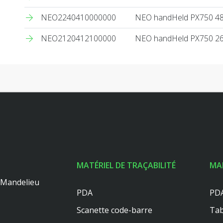
NEO2240410000000
NEO handHeld PX750 4
NEO2120412100000
NEO handHeld PX750 2
MATÉRIEL DE TRAÇABILITÉ
MA
0 Mandelieu
PDA
PDA
Scanette code-barre
Tab