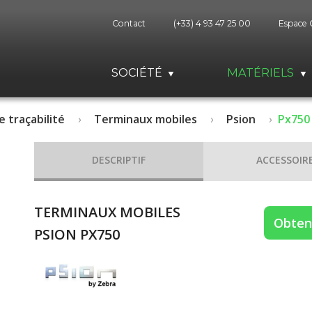
Contact
(+33) 4 93 47 25 00
Espace 
SOCIÉTÉ
MATÉRIELS
e traçabilité
Terminaux mobiles
Psion
Px750
DESCRIPTIF
ACCESSOIR
TERMINAUX MOBILES
Obteni
PSION PX750