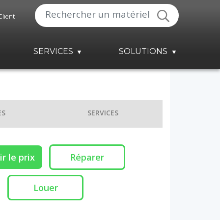
Client
SERVICES
SOLUTIONS
ES
SERVICES
r le prix
Réparer
Louer