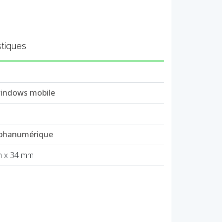
stiques
windows mobile
lphanumérique
m x 34 mm