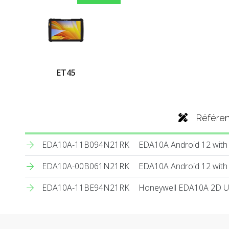
ET45
Référe
EDA10A-11B094N21RK
EDA10A Android 12 wit
EDA10A-00B061N21RK
EDA10A Android 12 with
EDA10A-11BE94N21RK
Honeywell EDA10A 2D 