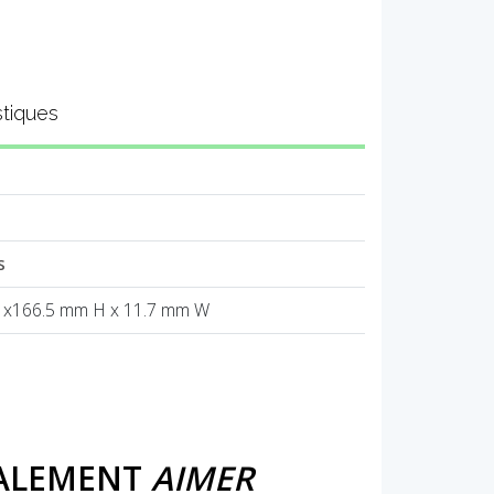
stiques
s
 x166.5 mm H x 11.7 mm W
GALEMENT
AIMER