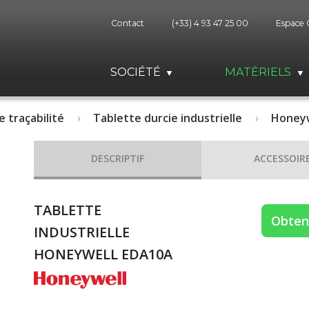
Contact
(+33) 4 93 47 25 00
Espace 
SOCIÉTÉ
MATÉRIELS
e traçabilité
Tablette durcie industrielle
Honeyw
DESCRIPTIF
ACCESSOIR
TABLETTE
Obteni
INDUSTRIELLE
HONEYWELL EDA10A