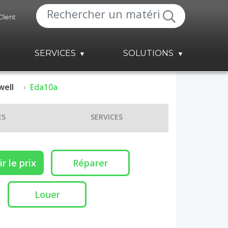
Client
SERVICES
SOLUTIONS
ell
Eda10a
ES
SERVICES
r le prix
Réparer
Louer