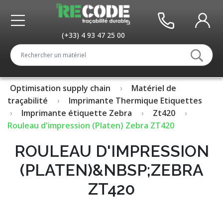
(+33) 4 93 47 25 00
Optimisation supply chain
Matériel de
traçabilité
Imprimante Thermique Etiquettes
Imprimante étiquette Zebra
Zt420
Rouleau d'impression (Platen) Zebra ZT420
ROULEAU D'IMPRESSION
(PLATEN)&NBSP;ZEBRA
ZT420