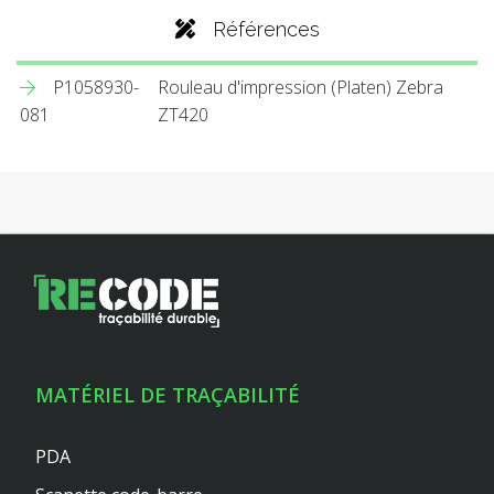
Références
P1058930-
Rouleau d'impression (Platen) Zebra
081
ZT420
MATÉRIEL DE TRAÇABILITÉ
PDA