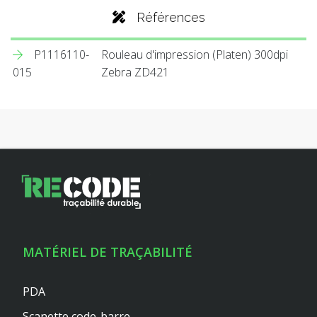
Références
P1116110-
Rouleau d'impression (Platen) 300dpi
015
Zebra ZD421
MATÉRIEL DE TRAÇABILITÉ
PDA
Scanette code-barre