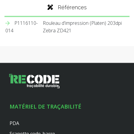
Références
P1116110-
Rouleau d'impression (Platen) 203dpi
014
Zebra ZD421
MATÉRIEL DE TRAÇABILITÉ
PDA
Scanette code-barre