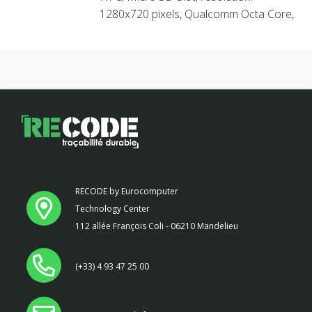
1280x720 pixels, Qualcomm Octa Core,.
RECODE by Eurocomputer
Technology Center
112 allée François Coli - 06210 Mandelieu
(+33) 4 93 47 25 00