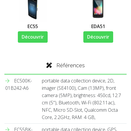
EC55
EDA51
Découvrir
Découvrir
Références
EC500K-
portable data collection device, 2D,
01B242-A6
imager (SE4100), Cam (13MP), front
camera (5MP), brightness: 450cd, 12.7
cm (5''), Bluetooth, Wi-Fi (802.11ac),
NFC, Micro SD-Slot, Qualcomm Octa
Core, 2.2GHz, RAM: 4 GB,
EC55BK-
portable data collection device, GPS,