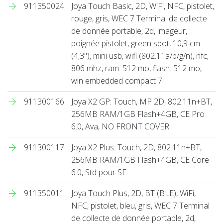
911350024
Joya Touch Basic, 2D, WiFi, NFC, pistolet,
rouge, gris, WEC 7 Terminal de collecte
de donnée portable, 2d, imageur,
poignée pistolet, green spot, 10,9 cm
(4,3''), mini usb, wifi (802.11a/b/g/n), nfc,
806 mhz, ram: 512 mo, flash: 512 mo,
win embedded compact 7
911300166
Joya X2 GP: Touch, MP 2D, 802.11n+BT,
256MB RAM/1GB Flash+4GB, CE Pro
6.0, Ava, NO FRONT COVER
911300117
Joya X2 Plus: Touch, 2D, 802.11n+BT,
256MB RAM/1GB Flash+4GB, CE Core
6.0, Std pour SE
911350011
Joya Touch Plus, 2D, BT (BLE), WiFi,
NFC, pistolet, bleu, gris, WEC 7 Terminal
de collecte de donnée portable, 2d,