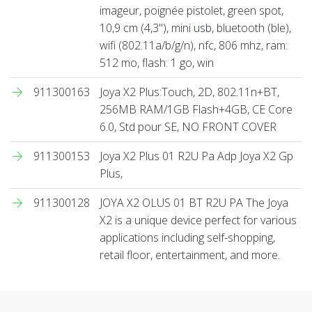
imageur, poignée pistolet, green spot,
10,9 cm (4,3''), mini usb, bluetooth (ble),
wifi (802.11a/b/g/n), nfc, 806 mhz, ram:
512 mo, flash: 1 go, win
911300163
Joya X2 Plus:Touch, 2D, 802.11n+BT,
256MB RAM/1GB Flash+4GB, CE Core
6.0, Std pour SE, NO FRONT COVER
911300153
Joya X2 Plus 01 R2U Pa Adp Joya X2 Gp
Plus,
911300128
JOYA X2 OLUS 01 BT R2U PA The Joya
X2 is a unique device perfect for various
applications including self-shopping,
retail floor, entertainment, and more.