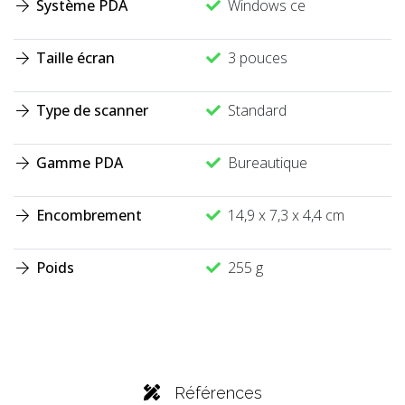
Système PDA
Windows ce
Taille écran
3 pouces
Type de scanner
Standard
Gamme PDA
Bureautique
Encombrement
14,9 x 7,3 x 4,4 cm
Poids
255 g
Références