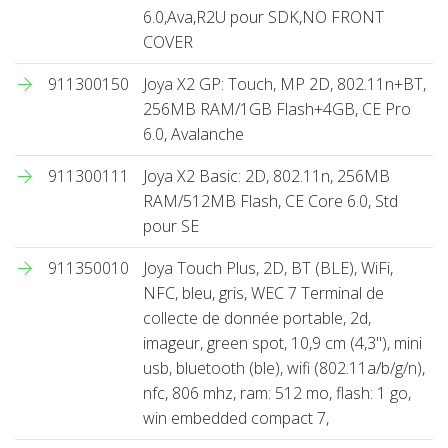
6.0,Ava,R2U pour SDK,NO FRONT
COVER
911300150
Joya X2 GP: Touch, MP 2D, 802.11n+BT,
256MB RAM/1GB Flash+4GB, CE Pro
6.0, Avalanche
911300111
Joya X2 Basic: 2D, 802.11n, 256MB
RAM/512MB Flash, CE Core 6.0, Std
pour SE
911350010
Joya Touch Plus, 2D, BT (BLE), WiFi,
NFC, bleu, gris, WEC 7 Terminal de
collecte de donnée portable, 2d,
imageur, green spot, 10,9 cm (4,3''), mini
usb, bluetooth (ble), wifi (802.11a/b/g/n),
nfc, 806 mhz, ram: 512 mo, flash: 1 go,
win embedded compact 7,