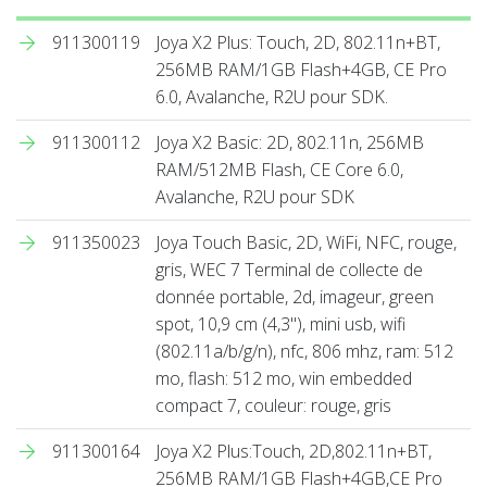
911300119
Joya X2 Plus: Touch, 2D, 802.11n+BT,
256MB RAM/1GB Flash+4GB, CE Pro
6.0, Avalanche, R2U pour SDK.
911300112
Joya X2 Basic: 2D, 802.11n, 256MB
RAM/512MB Flash, CE Core 6.0,
Avalanche, R2U pour SDK
911350023
Joya Touch Basic, 2D, WiFi, NFC, rouge,
gris, WEC 7 Terminal de collecte de
donnée portable, 2d, imageur, green
spot, 10,9 cm (4,3''), mini usb, wifi
(802.11a/b/g/n), nfc, 806 mhz, ram: 512
mo, flash: 512 mo, win embedded
compact 7, couleur: rouge, gris
911300164
Joya X2 Plus:Touch, 2D,802.11n+BT,
256MB RAM/1GB Flash+4GB,CE Pro