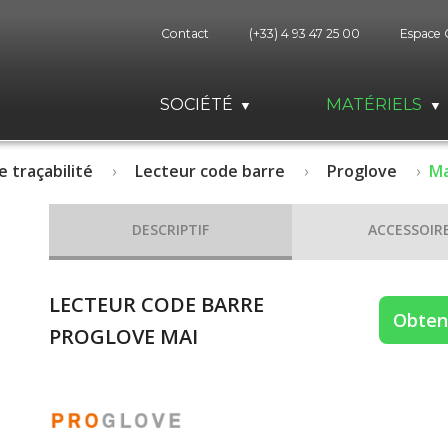
Contact
(+33) 4 93 47 25 00
Espace 
SOCIÉTÉ
MATÉRIELS
e traçabilité
Lecteur code barre
Proglove
Ma
DESCRIPTIF
ACCESSOIR
LECTEUR CODE BARRE
Obteni
PROGLOVE MAI