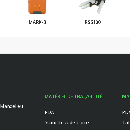
MARK-3
RS6100
MATÉRIEL DE TRAÇABILITÉ
MA
0 Mandelieu
PDA
PDA
Scanette code-barre
Tab