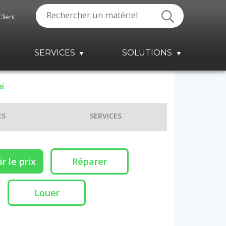
Client
SERVICES
SOLUTIONS
i
ES
SERVICES
r le prix
Réparer
Louer