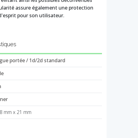
, évitant ainsi les possibles déconvenues
cularité assure également une protection
'esprit pour son utilisateur.
stiques
gue portée / 1d/2d standard
le
h
nner
28 mm x 21 mm