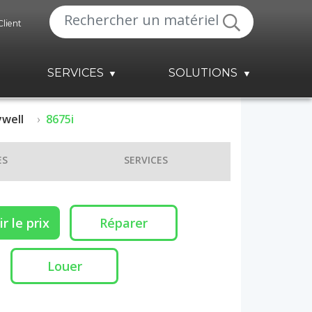
Client
SERVICES
SOLUTIONS
well
8675i
ES
SERVICES
r le prix
Réparer
Louer