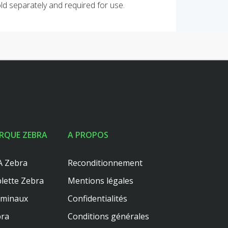
old separately and required for use.
RQUE ZEBRA
A PROPOS
 Zebra
Reconditionnement
lette Zebra
Mentions légales
rminaux
Confidentialités
ra
Conditions générales