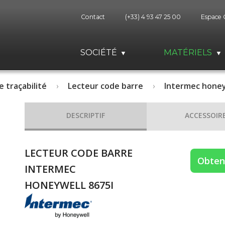
Contact
(+33) 4 93 47 25 00
Espace 
SOCIÉTÉ
MATÉRIELS
e traçabilité
Lecteur code barre
Intermec honey
DESCRIPTIF
ACCESSOIR
LECTEUR CODE BARRE
Obteni
INTERMEC
HONEYWELL 8675I