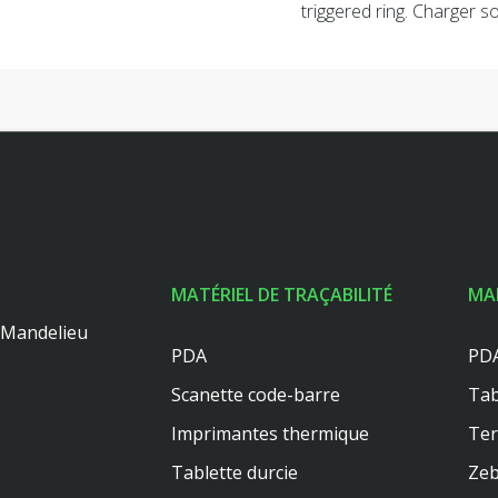
triggered ring. Charger s
MATÉRIEL DE TRAÇABILITÉ
MA
0 Mandelieu
PDA
PDA
Scanette code-barre
Tab
Imprimantes thermique
Te
Tablette durcie
Zeb