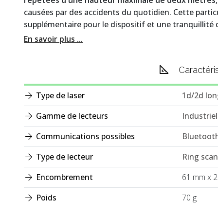
répétées d'une hauteur maximale de deux mètres
causées par des accidents du quotidien. Cette parti
supplémentaire pour le dispositif et une tranquillité d
En savoir plus ...
Caractéri
Type de laser
1d/2d lon
Gamme de lecteurs
Industriel
Communications possibles
Bluetoot
Type de lecteur
Ring sca
Encombrement
61 mm x 
Poids
70 g