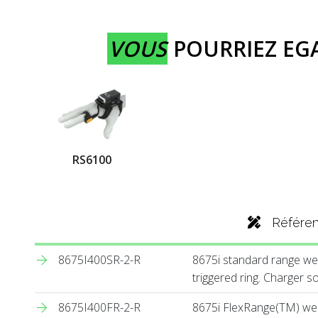
VOUS
POURRIEZ E
RS6100
Référe
8675I400SR-2-R
8675i standard range wea
triggered ring. Charger s
8675I400FR-2-R
8675i FlexRange(TM) wea