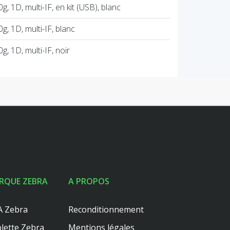
 1D, multi-IF, en kit (USB), blanc
, 1D, multi-IF, blanc
, 1D, multi-IF, noir
RQUE ZEBRA
A PROPOS
 Zebra
Reconditionnement
lette Zebra
Mentions légales