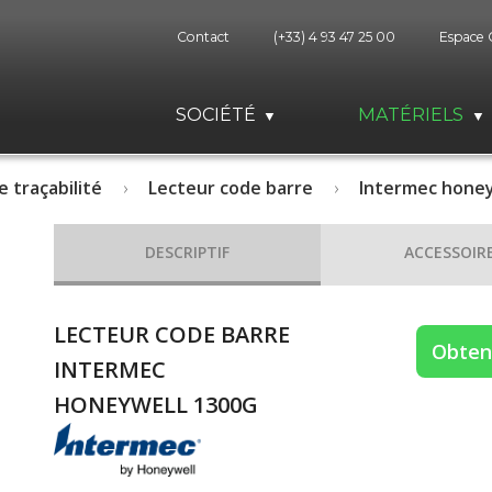
Contact
(+33) 4 93 47 25 00
Espace 
SOCIÉTÉ
MATÉRIELS
e traçabilité
Lecteur code barre
Intermec honey
DESCRIPTIF
ACCESSOIR
LECTEUR CODE BARRE
Obteni
INTERMEC
HONEYWELL 1300G