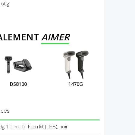
160g
GALEMENT
AIMER
DS8100
1470G
nces
 1D, multi-IF, en kit (USB), noir