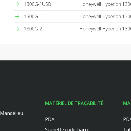
1300G-1USB
Honeywell Hyperion 1300g,
1300G-1
Honeywell Hyperion 1300g
1300G-2
Honeywell Hyperion 1300g
MATÉRIEL DE TRAÇABILITÉ
MA
0 Mandelieu
PDA
PDA
Scanette code-barre
Tab