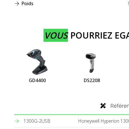
Poids
VOUS
POURRIEZ E
GD4400
DS2208
Référe
1300G-2USB
Honeywell Hyperion 1300g,