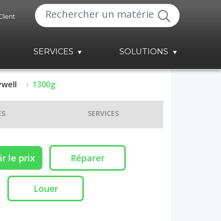
Client
SERVICES
SOLUTIONS
well
1300g
ES
SERVICES
r le prix
Réparer
Louer