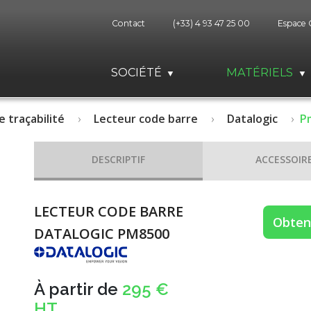
Contact
(+33) 4 93 47 25 00
Espace 
SOCIÉTÉ
MATÉRIELS
e traçabilité
Lecteur code barre
Datalogic
P
DESCRIPTIF
ACCESSOIR
LECTEUR CODE BARRE
Obteni
DATALOGIC PM8500
À partir de
295 €
HT