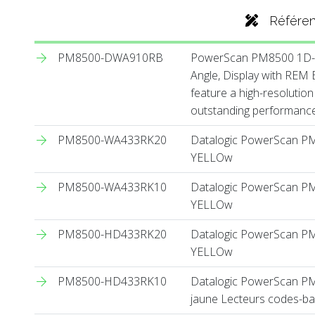
Référe
PM8500-DWA910RB
PowerScan PM8500 1D-2
Angle, Display with REM
feature a high-resolution
outstanding performance i
PM8500-WA433RK20
Datalogic PowerScan PM85
YELLOw
PM8500-WA433RK10
Datalogic PowerScan PM85
YELLOw
PM8500-HD433RK20
Datalogic PowerScan PM85
YELLOw
PM8500-HD433RK10
Datalogic PowerScan PM85
jaune Lecteurs codes-bar