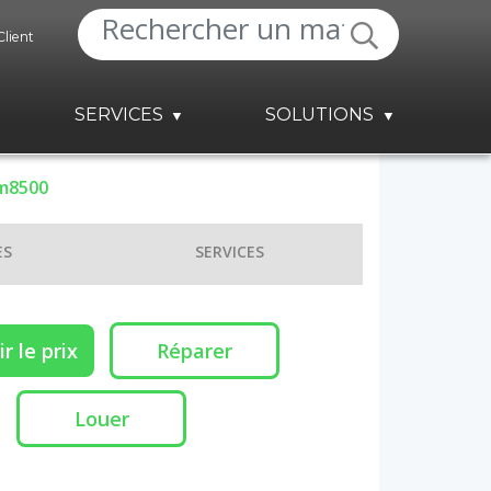
Client
SERVICES
SOLUTIONS
m8500
ES
SERVICES
r le prix
Réparer
Louer