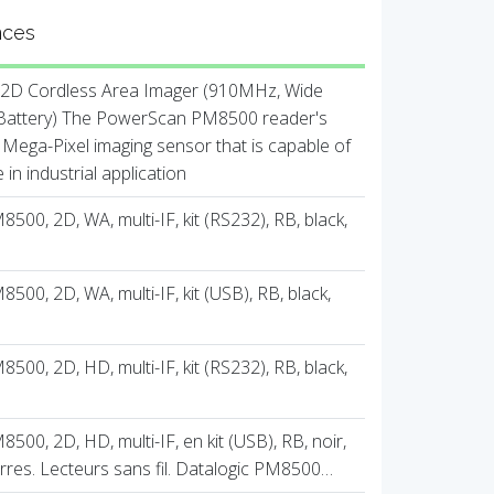
nces
D Cordless Area Imager (910MHz, Wide
 Battery) The PowerScan PM8500 reader's
 Mega-Pixel imaging sensor that is capable of
n industrial application
00, 2D, WA, multi-IF, kit (RS232), RB, black,
00, 2D, WA, multi-IF, kit (USB), RB, black,
00, 2D, HD, multi-IF, kit (RS232), RB, black,
00, 2D, HD, multi-IF, en kit (USB), RB, noir,
res. Lecteurs sans fil. Datalogic PM8500…