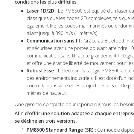
conditions les plus difficiles.
Laser 1D/2D :
Le PM8500 est équipé d'un laser cap
classiques que les codes 2D complexes, tels que le
également lire les codes mal imprimés ou endom
allant jusqu'à 390 in./s (1 mètre/s).
Communication sans fil :
Grâce au Bluetooth int
et sécurisée avec une portée pouvant atteindre 10
communication sans fil facilite grandement l'intégr
et offre une grande liberté de mouvement pour les
Robustesse :
Le lecteur Datalogic PM8500 a été co
des environnements industriels. Il est doté d'un ind
contre la poussière et les projections d'eau. De plu
mètres de hauteur.
Une gamme complète pour répondre à tous les besoi
Afin d'offrir une solution adaptée à chaque entrepri
se décline en trois versions.
PM8500 Standard Range (SR) :
Ce modèle dispos