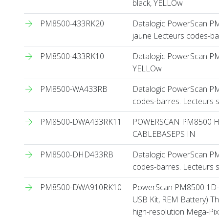
black, YELLOw
PM8500-433RK20
Datalogic PowerScan PM850
jaune Lecteurs codes-bar
PM8500-433RK10
Datalogic PowerScan PM850
YELLOw
PM8500-WA433RB
Datalogic PowerScan PM8
codes-barres. Lecteurs s
PM8500-DWA433RK11
POWERSCAN PM8500 HD 
CABLEBASEPS IN
PM8500-DHD433RB
Datalogic PowerScan PM8
codes-barres. Lecteurs s
PM8500-DWA910RK10
PowerScan PM8500 1D-2D
USB Kit, REM Battery) T
high-resolution Mega-Pix