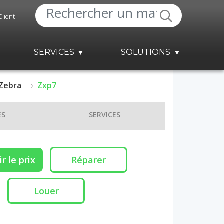
Client
SERVICES
SOLUTIONS
Zebra
Zxp7
ES
SERVICES
r le prix
Réparer
Louer