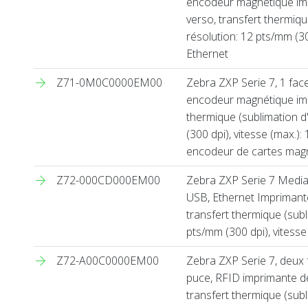
encodeur magnétique imp
verso, transfert thermiq
résolution: 12 pts/mm (30
Ethernet
Z71-0M0C0000EM00
Zebra ZXP Serie 7, 1 face
encodeur magnétique impr
thermique (sublimation 
(300 dpi), vitesse (max.):
encodeur de cartes magn
Z72-000CD000EM00
Zebra ZXP Serie 7 Media 
USB, Ethernet Imprimante
transfert thermique (sub
pts/mm (300 dpi), vitesse
Z72-A00C0000EM00
Zebra ZXP Serie 7, deux 
puce, RFID imprimante de
transfert thermique (sub