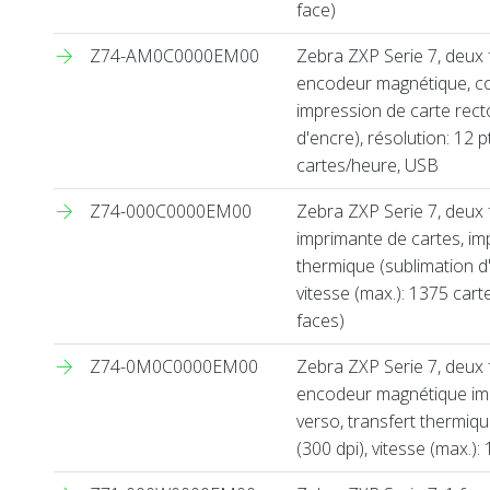
face)
Z74-AM0C0000EM00
Zebra ZXP Serie 7, deux 
encodeur magnétique, co
impression de carte rect
d'encre), résolution: 12 
cartes/heure, USB
Z74-000C0000EM00
Zebra ZXP Serie 7, deux 
imprimante de cartes, imp
thermique (sublimation d'
vitesse (max.): 1375 cart
faces)
Z74-0M0C0000EM00
Zebra ZXP Serie 7, deux 
encodeur magnétique imp
verso, transfert thermiqu
(300 dpi), vitesse (max.)