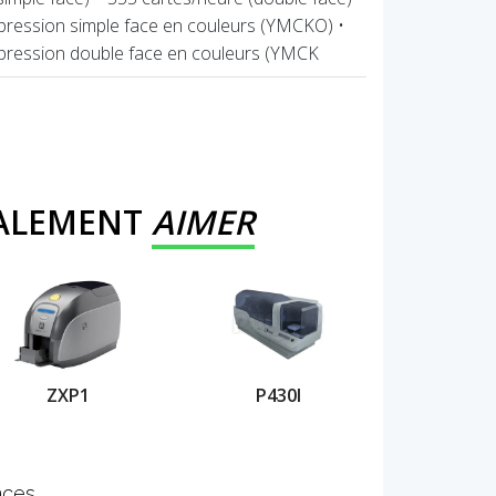
pression simple face en couleurs (YMCKO) •
mpression double face en couleurs (YMCK
GALEMENT
AIMER
ZXP1
P430I
nces