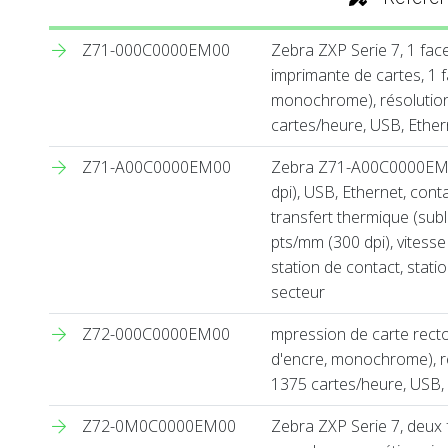
Z71-000C0000EM00
Zebra ZXP Serie 7, 1 fac
imprimante de cartes, 1 f
monochrome), résolution:
cartes/heure, USB, Ethern
Z71-A00C0000EM00
Zebra Z71-A00C0000EM00
dpi), USB, Ethernet, cont
transfert thermique (sub
pts/mm (300 dpi), vitesse
station de contact, stati
secteur
Z72-000C0000EM00
mpression de carte recto
d'encre, monochrome), rés
1375 cartes/heure, USB,
Z72-0M0C0000EM00
Zebra ZXP Serie 7, deux 