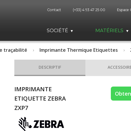
Contact
(+33) 4 93 47 25 00
Espace 
SOCIÉTÉ
MATÉRIELS
e traçabilité
Imprimante Thermique Etiquettes
DESCRIPTIF
ACCESSOIR
IMPRIMANTE
Obteni
ETIQUETTE ZEBRA
ZXP7