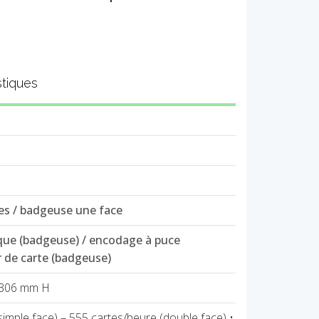
stiques
s / badgeuse une face
ue (badgeuse) / encodage à puce
r de carte (badgeuse)
 306 mm H
simple face) – 555 cartes/heure (double face) •