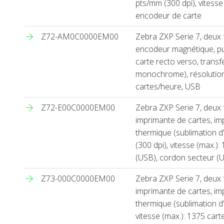
pts/mm (300 dpi), vitesse
encodeur de carte
Z72-AM0C0000EM00
Zebra ZXP Serie 7, deux 
encodeur magnétique, pu
carte recto verso, transf
monochrome), résolution:
cartes/heure, USB
Z72-E00C0000EM00
Zebra ZXP Serie 7, deux 
imprimante de cartes, imp
thermique (sublimation 
(300 dpi), vitesse (max.):
(USB), cordon secteur (U
Z73-000C0000EM00
Zebra ZXP Serie 7, deux 
imprimante de cartes, imp
thermique (sublimation d'
vitesse (max.): 1375 cart