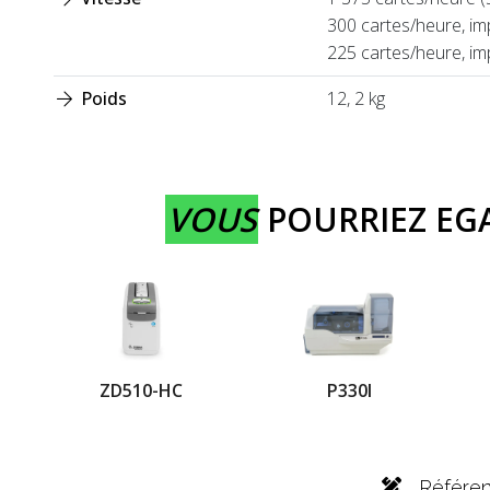
300 cartes/heure, im
225 cartes/heure, i
Poids
12, 2 kg
VOUS
POURRIEZ E
ZD510-HC
P330I
Référe