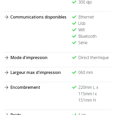
300 dpi
Communications disponibles
Ethernet
Usb
Wifi
Bluetooth
Série
Mode d'impression
Direct thermique
Largeur max d'impression
060 mm
Encombrement
220mm L x
115mm l x
151mm H
Poids
1 kg