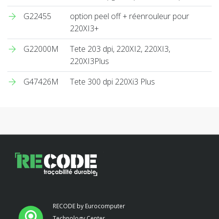
G22455
option peel off + réenrouleur pour
220XI3+
G22000M
Tete 203 dpi, 220XI2, 220XI3,
220XI3Plus
G47426M
Tete 300 dpi 220Xi3 Plus
RECODE by Eurocomputer
Technology Center