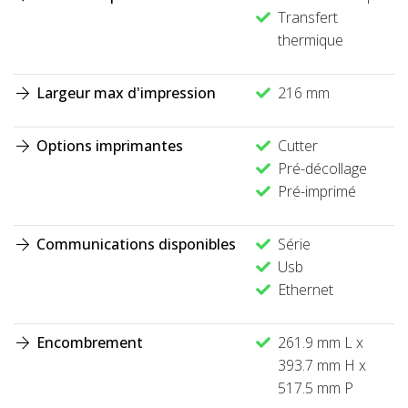
Transfert
thermique
Largeur max d'impression
216 mm
Options imprimantes
Cutter
Pré-décollage
Pré-imprimé
Communications disponibles
Série
Usb
Ethernet
Encombrement
261.9 mm L x
393.7 mm H x
517.5 mm P