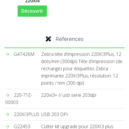
220XI4
Découvrir
Références
G47426M
Zebra tête d'impression 220XI3Plus, 12
dots/mm (300dpi) Tête d'impression (de
rechange) pour étiquettes Zebra
imprimante 220XI3Plus, résolution: 12
points / mm (300 dpi)
220-71E-
220xi3+ // usb serie 203dpi
00003
220XI3PLUS
USB 203 DPI
G22453
Cutter kit upgrade pour 220XI3 plus