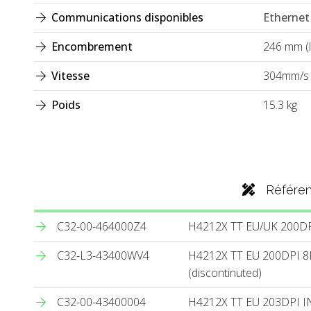
Communications disponibles
Ethernet /
Encombrement
246 mm (l
Vitesse
304mm/s
Poids
15.3 kg
Référe
C32-00-464000Z4
H4212X TT EU/UK 200D
C32-L3-43400WV4
H4212X TT EU 200DPI 8
(discontinuted)
C32-00-43400004
H4212X TT EU 203DPI 