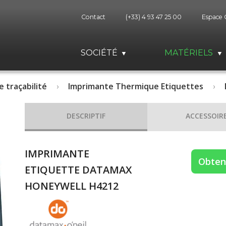
Contact
(+33) 4 93 47 25 00
Espace 
SOCIÉTÉ
MATÉRIELS
e traçabilité
Imprimante Thermique Etiquettes
DESCRIPTIF
ACCESSOIR
IMPRIMANTE
Obteni
ETIQUETTE DATAMAX
HONEYWELL H4212