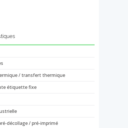
stiques
es
hermique / transfert thermique
te étiquette fixe
strielle
pré-décollage / pré-imprimé