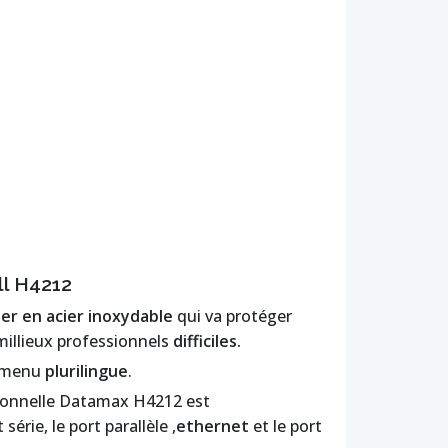
ll H4212
ier en acier inoxydable
qui va protéger
llieux professionnels
difficiles.
n menu
plurilingue
.
sionnelle Datamax H4212 est
t série, le port parallèle ,
ethernet
et
le port