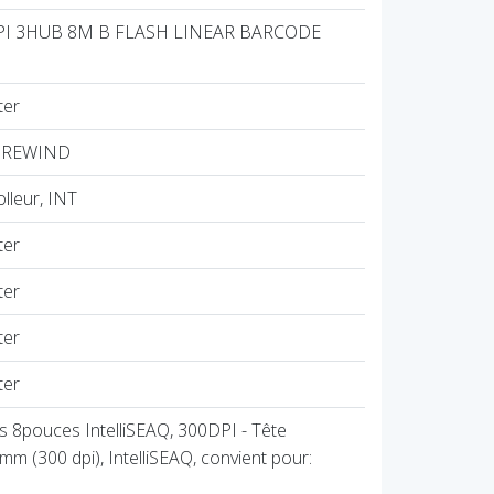
PI 3HUB 8M B FLASH LINEAR BARCODE
ter
T REWIND
lleur, INT
ter
ter
ter
ter
ss 8pouces IntelliSEAQ, 300DPI - Tête
 mm (300 dpi), IntelliSEAQ, convient pour: