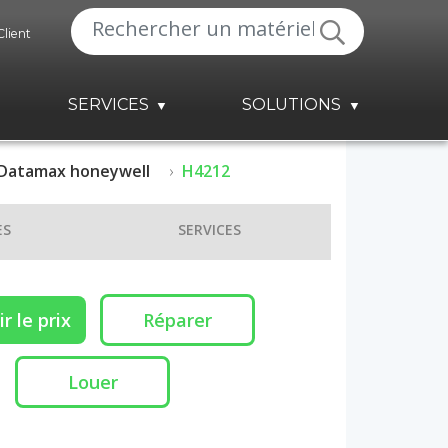
Client
SERVICES
SOLUTIONS
Datamax honeywell
H4212
ES
SERVICES
r le prix
Réparer
Louer